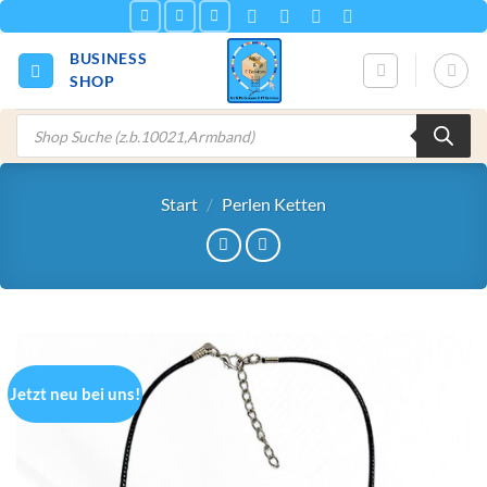
Zum
Inhalt
BUSINESS
springen
SHOP
Products
search
Start
/
Perlen Ketten
Jetzt neu bei uns!