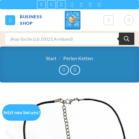
Zum
Inhalt
BUSINESS
springen
SHOP
Products
search
Start
/
Perlen Ketten
Jetzt neu bei uns!