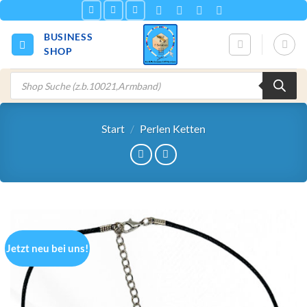
Zum
Inhalt
BUSINESS
springen
SHOP
Products
search
Start
/
Perlen Ketten
Jetzt neu bei uns!