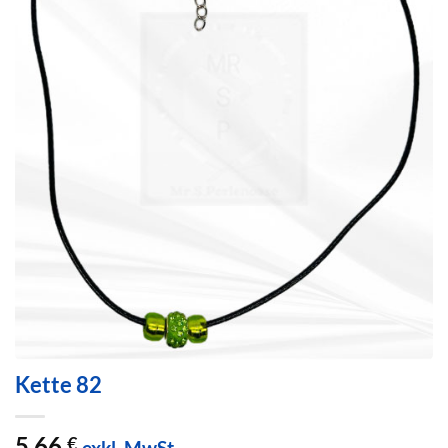
Kette 82
5,66
€
exkl. MwSt.