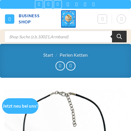
Zum
Inhalt
BUSINESS
springen
SHOP
Products
search
Start
/
Perlen Ketten
Jetzt neu bei uns!