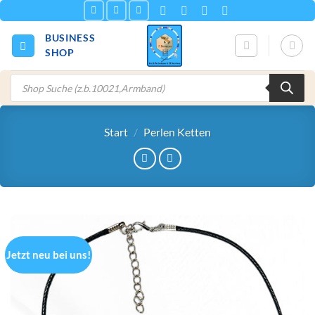
Zum
Inhalt
BUSINESS
springen
SHOP
Products
search
Start
/
Perlen Ketten
Jetzt neu bei uns!