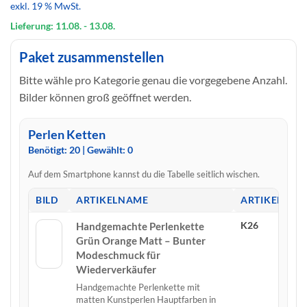
exkl. 19 % MwSt.
war:
ist:
194,07 €
116,44 €.
Lieferung: 11.08.
- 13.08.
Paket zusammenstellen
Bitte wähle pro Kategorie genau die vorgegebene Anzahl.
Bilder können groß geöffnet werden.
Perlen Ketten
Benötigt:
20
| Gewählt:
0
Auf dem Smartphone kannst du die Tabelle seitlich wischen.
BILD
ARTIKELNAME
ARTIKELNU
K26
Handgemachte Perlenkette
Grün Orange Matt – Bunter
Modeschmuck für
Wiederverkäufer
Handgemachte Perlenkette mit
matten Kunstperlen Hauptfarben in