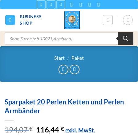
Zum
Inhalt
BUSINESS
springen
SHOP
Products
search
Start
/
Paket
Sparpaket 20 Perlen Ketten und Perlen
Armbänder
Ursprünglicher
Aktueller
194,07
116,44
€
€
exkl. MwSt.
Preis
Preis