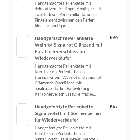
Handgemachte Perlenkette mit
dekorativem Anhänger Anhänger mit
zwei türkisen Perlen Silberfarbenes
Ringelement zwischen den Perlen
Ideal für Boutiquen,…
K60
Handgemachte Perlenkette
Weinrot Signalrot Glänzend mit
Karabinerverschluss für
Wiederverkäufer
Handgemachte Perlenkette mit
Kunstperlen Perlenfarben in
transparentem Weinrot und Signalrot
Glänzende Oberfläche mit
ausdrucksstarker Farbwirkung
Karabinerverschluss für einfache…
K67
Handgefertigte Perlenkette
Signalviolett mit Sternenperlen
für Wiederverkäufer
Handgefertigte Perlenkette mit
Kunstperlen Perlenfarben in
Signalviolett, Transparent und Weiß