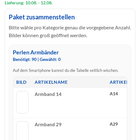
363,77 €
218,26 €.
Lieferung: 10.08.
- 12.08.
Paket zusammenstellen
Bitte wähle pro Kategorie genau die vorgegebene Anzahl.
Bilder können groß geöffnet werden.
Perlen Armbänder
Benötigt:
90
| Gewählt:
0
Auf dem Smartphone kannst du die Tabelle seitlich wischen.
BILD
ARTIKELNAME
ARTIKELNU
A14
Armband 14
A29
Armband 29