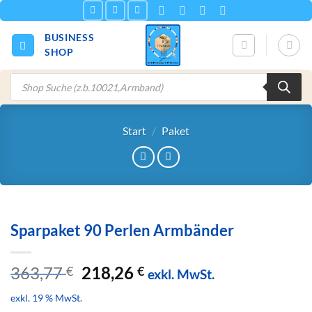
Zum
Inhalt
BUSINESS
springen
SHOP
Products
search
Start
/
Paket
Sparpaket 90 Perlen Armbänder
Ursprünglicher
Aktueller
363,77
218,26
€
€
exkl. MwSt.
Preis
Preis
exkl. 19 % MwSt.
war:
ist: