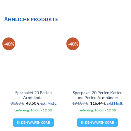
ÄHNLICHE PRODUKTE
-40%
-40%
Sparpaket 20 Perlen
Sparpaket 20 Perlen Ketten
Armbänder
und Perlen Armbänder
Ursprünglicher
Aktueller
Ursprünglicher
Aktueller
80,83
€
48,50
€
194,07
€
116,44
€
exkl. MwSt.
exkl. MwSt.
Preis
Preis
Preis
Preis
Lieferung: 10.08.
war:
ist:
- 12.08.
Lieferung: 10.08.
war:
- 12.08.
ist:
80,83 €
48,50 €.
194,07 €
116,44 €.
IN DEN WARENKORB
IN DEN WARENKORB