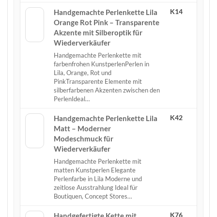
K14
Handgemachte Perlenkette Lila
Orange Rot Pink – Transparente
Akzente mit Silberoptik für
Wiederverkäufer
Handgemachte Perlenkette mit
farbenfrohen KunstperlenPerlen in
Lila, Orange, Rot und
PinkTransparente Elemente mit
silberfarbenen Akzenten zwischen den
PerlenIdeal…
K42
Handgemachte Perlenkette Lila
Matt – Moderner
Modeschmuck für
Wiederverkäufer
Handgemachte Perlenkette mit
matten Kunstperlen Elegante
Perlenfarbe in Lila Moderne und
zeitlose Ausstrahlung Ideal für
Boutiquen, Concept Stores…
K76
Handgefertigte Kette mit