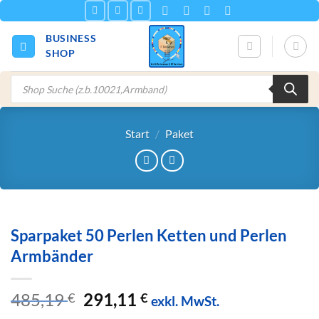
Zum
Inhalt
BUSINESS
springen
SHOP
Products
search
Start
/
Paket
Sparpaket 50 Perlen Ketten und Perlen
Armbänder
Ursprünglicher
Aktueller
485,19
291,11
€
€
exkl. MwSt.
Preis
Preis