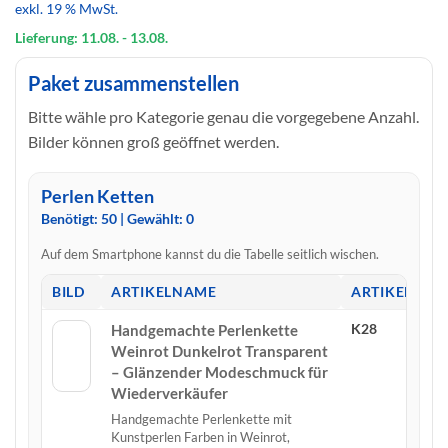
exkl. 19 % MwSt.
war:
ist:
485,19 €
291,11 €.
Lieferung: 11.08.
- 13.08.
Paket zusammenstellen
Bitte wähle pro Kategorie genau die vorgegebene Anzahl.
Bilder können groß geöffnet werden.
Perlen Ketten
Benötigt:
50
| Gewählt:
0
Auf dem Smartphone kannst du die Tabelle seitlich wischen.
BILD
ARTIKELNAME
ARTIKELNU
K28
Handgemachte Perlenkette
Weinrot Dunkelrot Transparent
– Glänzender Modeschmuck für
Wiederverkäufer
Handgemachte Perlenkette mit
Kunstperlen Farben in Weinrot,