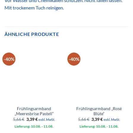
Vor Wasser und Chemikalien schützen. Nicht fallen lassen.
Mit trockenem Tuch reinigen.
ÄHNLICHE PRODUKTE
-40%
-40%
Frühlingsarmband
Frühlingsarmband „Rosé
„Meeresbrise Pastell“
Blüte“
Ursprünglicher
Aktueller
Ursprünglicher
Aktueller
5,66
€
3,39
€
5,66
€
3,39
€
exkl. MwSt.
exkl. MwSt.
Preis
Preis
Preis
Preis
Lieferung: 10.08.
war:
ist:
- 11.08.
Lieferung: 10.08.
war:
ist:
- 11.08.
5,66 €
3,39 €.
5,66 €
3,39 €.