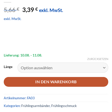
Ursprünglicher
Aktueller
5,66
3,39
€
€
exkl. MwSt.
Preis
Preis
exkl. MwSt.
war:
ist:
5,66 €
3,39 €.
Lieferung: 10.08.
- 11.08.
ZURÜCKSETZEN
Länge
IN DEN WARENKORB
Artikelnummer:
FA03
Kategorien:
Frühlingsarmbänder
,
Frühlingsschmuck