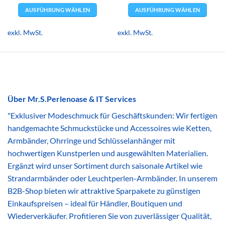
AUSFÜHRUNG WÄHLEN
AUSFÜHRUNG WÄHLEN
Dieses
Dieses
Produkt
Produkt
exkl. MwSt.
exkl. MwSt.
weist
weist
mehrere
mehrere
Varianten
Varianten
auf.
auf.
Die
Die
Optionen
Optionen
Über Mr.S.Perlenoase & IT Services
können
können
"Exklusiver Modeschmuck für Geschäftskunden: Wir fertigen
auf
auf
der
der
handgemachte Schmuckstücke und Accessoires wie Ketten,
Produktseite
Produktseite
Armbänder, Ohrringe und Schlüsselanhänger mit
gewählt
gewählt
hochwertigen Kunstperlen und ausgewählten Materialien.
werden
werden
Ergänzt wird unser Sortiment durch saisonale Artikel wie
Strandarmbänder oder Leuchtperlen-Armbänder. In unserem
B2B-Shop bieten wir attraktive Sparpakete zu günstigen
Einkaufspreisen – ideal für Händler, Boutiquen und
Wiederverkäufer. Profitieren Sie von zuverlässiger Qualität,