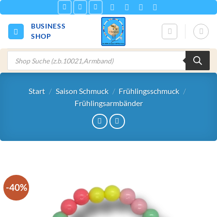
Zum
Inhalt
BUSINESS
springen
SHOP
Products
search
Start
/
Saison Schmuck
/
Frühlingsschmuck
/
Frühlingsarmbänder
-40%