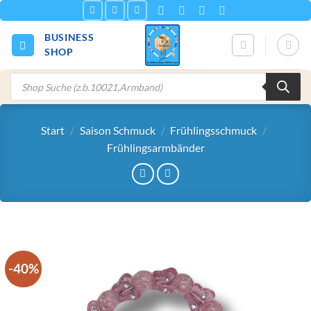
Zum
Inhalt
BUSINESS
springen
SHOP
Products
search
Start
/
Saison Schmuck
/
Frühlingsschmuck
/
Frühlingsarmbänder
-40%