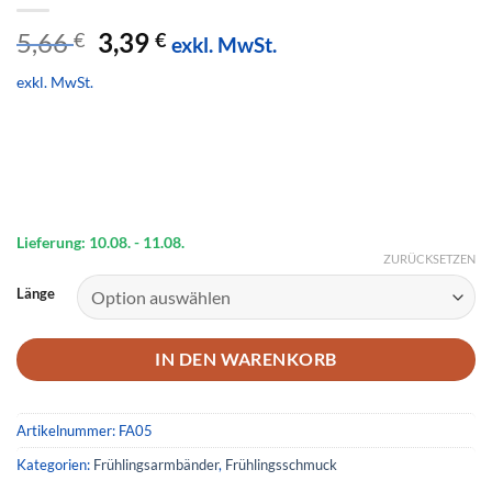
Ursprünglicher
Aktueller
5,66
3,39
€
€
exkl. MwSt.
Preis
Preis
exkl. MwSt.
war:
ist:
5,66 €
3,39 €.
Lieferung: 10.08.
- 11.08.
ZURÜCKSETZEN
Länge
IN DEN WARENKORB
Artikelnummer:
FA05
Kategorien:
Frühlingsarmbänder
,
Frühlingsschmuck