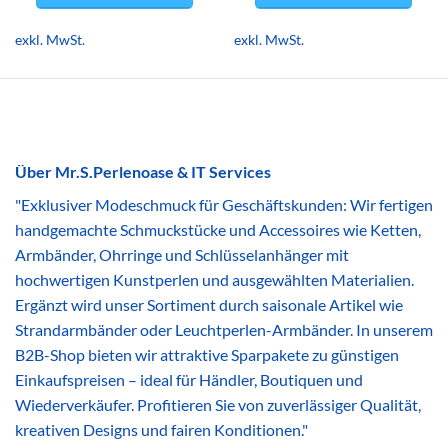
Dieses
Dieses
Produkt
Produkt
exkl. MwSt.
exkl. MwSt.
weist
weist
mehrere
mehrere
Varianten
Varianten
auf.
auf.
Die
Die
Optionen
Optionen
Über Mr.S.Perlenoase & IT Services
können
können
"Exklusiver Modeschmuck für Geschäftskunden: Wir fertigen
auf
auf
der
der
handgemachte Schmuckstücke und Accessoires wie Ketten,
Produktseite
Produktseite
Armbänder, Ohrringe und Schlüsselanhänger mit
gewählt
gewählt
hochwertigen Kunstperlen und ausgewählten Materialien.
werden
werden
Ergänzt wird unser Sortiment durch saisonale Artikel wie
Strandarmbänder oder Leuchtperlen-Armbänder. In unserem
B2B-Shop bieten wir attraktive Sparpakete zu günstigen
Einkaufspreisen – ideal für Händler, Boutiquen und
Wiederverkäufer. Profitieren Sie von zuverlässiger Qualität,
kreativen Designs und fairen Konditionen."