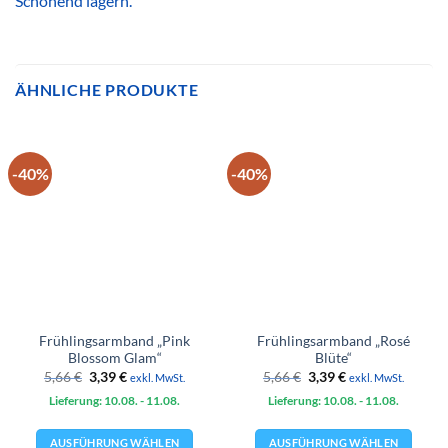
Schonend lagern.
ÄHNLICHE PRODUKTE
-40%
-40%
Frühlingsarmband „Pink
Frühlingsarmband „Rosé
Blossom Glam“
Blüte“
Ursprünglicher
Aktueller
Ursprünglicher
Aktueller
5,66
€
3,39
€
5,66
€
3,39
€
exkl. MwSt.
exkl. MwSt.
Preis
Preis
Preis
Preis
Lieferung: 10.08.
war:
ist:
- 11.08.
Lieferung: 10.08.
war:
ist:
- 11.08.
5,66 €
3,39 €.
5,66 €
3,39 €.
AUSFÜHRUNG WÄHLEN
AUSFÜHRUNG WÄHLEN