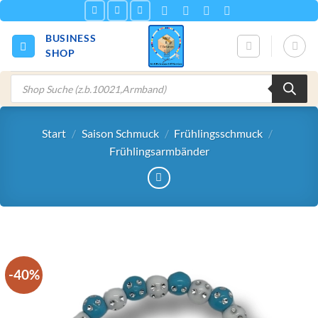
Zum
Inhalt
BUSINESS
springen
SHOP
Products
search
Start
/
Saison Schmuck
/
Frühlingsschmuck
/
Frühlingsarmbänder
-40%