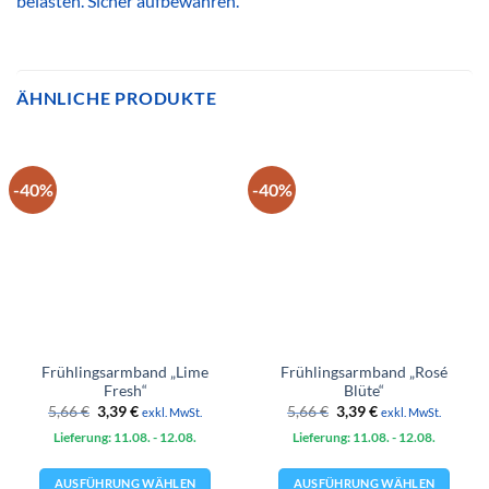
belasten. Sicher aufbewahren.
ÄHNLICHE PRODUKTE
-40%
-40%
Frühlingsarmband „Lime
Frühlingsarmband „Rosé
Fresh“
Blüte“
Ursprünglicher
Aktueller
Ursprünglicher
Aktueller
5,66
€
3,39
€
5,66
€
3,39
€
exkl. MwSt.
exkl. MwSt.
Preis
Preis
Preis
Preis
Lieferung: 11.08.
war:
ist:
- 12.08.
Lieferung: 11.08.
war:
ist:
- 12.08.
5,66 €
3,39 €.
5,66 €
3,39 €.
AUSFÜHRUNG WÄHLEN
AUSFÜHRUNG WÄHLEN