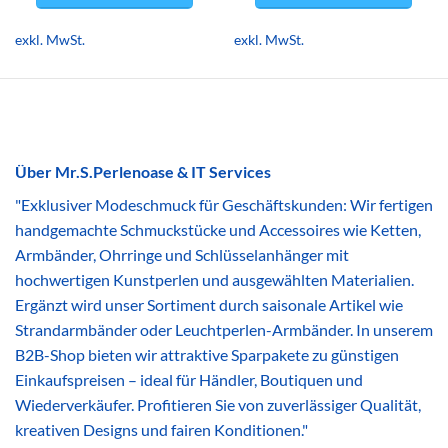
Dieses
Dieses
Produkt
Produkt
exkl. MwSt.
exkl. MwSt.
weist
weist
mehrere
mehrere
Varianten
Varianten
auf.
auf.
Die
Die
Optionen
Optionen
Über Mr.S.Perlenoase & IT Services
können
können
"Exklusiver Modeschmuck für Geschäftskunden: Wir fertigen
auf
auf
der
der
handgemachte Schmuckstücke und Accessoires wie Ketten,
Produktseite
Produktseite
Armbänder, Ohrringe und Schlüsselanhänger mit
gewählt
gewählt
hochwertigen Kunstperlen und ausgewählten Materialien.
werden
werden
Ergänzt wird unser Sortiment durch saisonale Artikel wie
Strandarmbänder oder Leuchtperlen-Armbänder. In unserem
B2B-Shop bieten wir attraktive Sparpakete zu günstigen
Einkaufspreisen – ideal für Händler, Boutiquen und
Wiederverkäufer. Profitieren Sie von zuverlässiger Qualität,
kreativen Designs und fairen Konditionen."