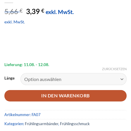
Ursprünglicher
Aktueller
5,66
3,39
€
€
exkl. MwSt.
Preis
Preis
exkl. MwSt.
war:
ist:
5,66 €
3,39 €.
Lieferung: 11.08.
- 12.08.
ZURÜCKSETZEN
Länge
IN DEN WARENKORB
Artikelnummer:
FA07
Kategorien:
Frühlingsarmbänder
,
Frühlingsschmuck