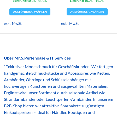
Lieferung: 10.08.
war:
ist:
- 11.08.
Lieferung: 10.08.
war:
ist:
- 11.08.
5,66 €
3,39 €.
5,66 €
3,39 €.
AUSFÜHRUNG WÄHLEN
AUSFÜHRUNG WÄHLEN
Dieses
Dieses
Produkt
Produkt
exkl. MwSt.
exkl. MwSt.
weist
weist
mehrere
mehrere
Varianten
Varianten
auf.
auf.
Die
Die
Optionen
Optionen
Über Mr.S.Perlenoase & IT Services
können
können
"Exklusiver Modeschmuck für Geschäftskunden: Wir fertigen
auf
auf
der
der
handgemachte Schmuckstücke und Accessoires wie Ketten,
Produktseite
Produktseite
Armbänder, Ohrringe und Schlüsselanhänger mit
gewählt
gewählt
hochwertigen Kunstperlen und ausgewählten Materialien.
werden
werden
Ergänzt wird unser Sortiment durch saisonale Artikel wie
Strandarmbänder oder Leuchtperlen-Armbänder. In unserem
B2B-Shop bieten wir attraktive Sparpakete zu günstigen
Einkaufspreisen – ideal für Händler, Boutiquen und