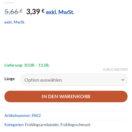
Ursprünglicher
Aktueller
5,66
3,39
€
€
exkl. MwSt.
Preis
Preis
exkl. MwSt.
war:
ist:
5,66 €
3,39 €.
Lieferung: 10.08.
- 11.08.
ZURÜCKSETZEN
Länge
IN DEN WARENKORB
Artikelnummer:
FA02
Kategorien:
Frühlingsarmbänder
,
Frühlingsschmuck