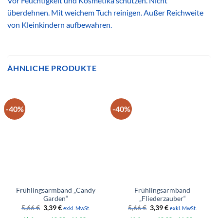
Vor Feuchtigkeit und Kosmetika schützen. Nicht
überdehnen. Mit weichem Tuch reinigen. Außer Reichweite
von Kleinkindern aufbewahren.
ÄHNLICHE PRODUKTE
-40%
-40%
Frühlingsarmband „Candy
Frühlingsarmband
Garden“
„Fliederzauber“
Ursprünglicher
Aktueller
Ursprünglicher
Aktueller
5,66
€
3,39
€
5,66
€
3,39
€
exkl. MwSt.
exkl. MwSt.
Preis
Preis
Preis
Preis