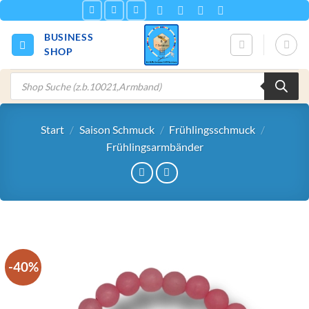
Zum
Inhalt
BUSINESS
springen
SHOP
Products
search
Start
/
Saison Schmuck
/
Frühlingsschmuck
/
Frühlingsarmbänder
-40%