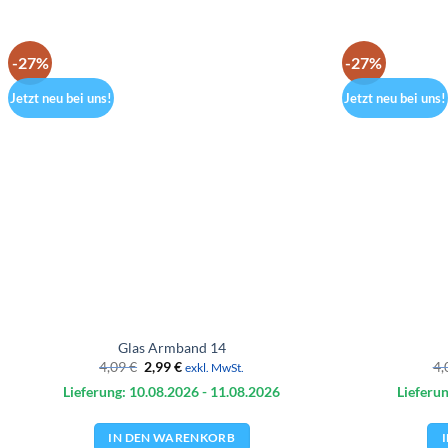
-27%
-27%
Jetzt neu bei uns!
Jetzt neu bei uns!
Glas Armband 14
Ursprünglicher
Aktueller
4,09
€
2,99
€
4,
exkl. MwSt.
Preis
Preis
Lieferung: 10.08.
2026
- 11.08.
2026
Lieferun
war:
ist:
4,09 €
2,99 €.
IN DEN WARENKORB