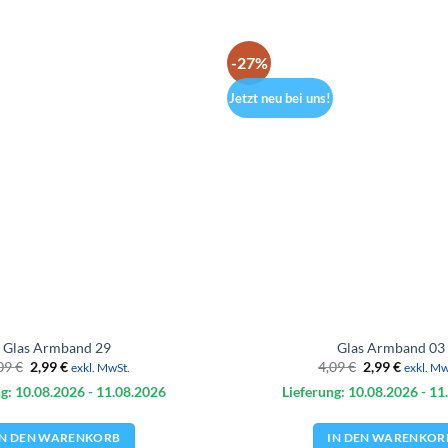
-27%
Jetzt neu bei uns!
Glas Armband 29
Glas Armband 03
Ursprünglicher
Aktueller
Ursprünglich
Aktuell
09
€
2,99
€
4,09
€
2,99
€
exkl. MwSt.
exkl. Mw
Preis
Preis
Preis
Preis
g: 10.08.
2026
- 11.08.
2026
Lieferung: 10.08.
2026
- 11
war:
ist:
war:
ist:
4,09 €
2,99 €.
4,09 €
2,99 €.
IN DEN WARENKORB
IN DEN WARENKOR