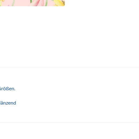
Größen.
glänzend