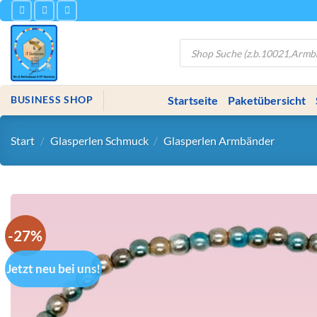
Zum
Inhalt
springen
Products
search
Startseite
Paketübersicht
BUSINESS SHOP
Start
/
Glasperlen Schmuck
/
Glasperlen Armbänder
-27%
Jetzt neu bei uns!