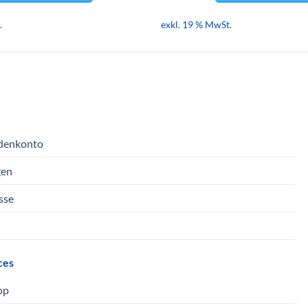
.
exkl. 19 % MwSt.
denkonto
gen
sse
ces
op