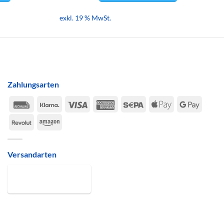
exkl. 19 % MwSt.
Zahlungsarten
Rechung
Klarna
Visa
American
Sepa
Apple
Google
Express
Pay
Pay
Revolut
Amazon
Versandarten