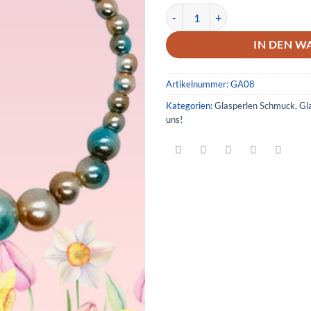
Glas Armband 08 Menge
IN DEN W
Artikelnummer:
GA08
Kategorien:
Glasperlen Schmuck
,
Gl
uns!