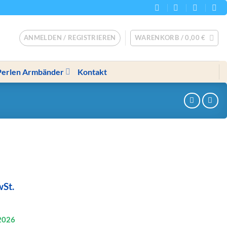
ANMELDEN / REGISTRIEREN
WARENKORB /
0,00
€
Perlen Armbänder
Kontakt
her
ler
wSt.
2026