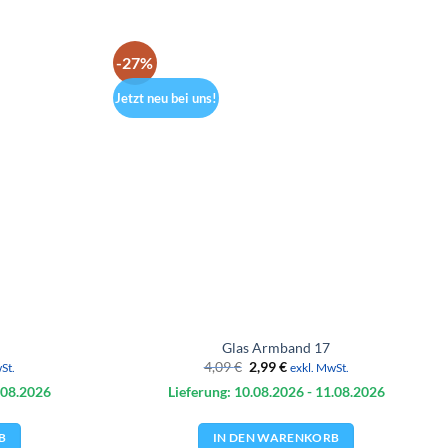
-27%
Jetzt neu bei uns!
Glas Armband 17
er
er
Ursprünglicher
Aktueller
4,09
€
2,99
€
St.
exkl. MwSt.
Preis
Preis
.08.
2026
Lieferung: 10.08.
2026
- 11.08.
2026
war:
ist:
4,09 €
2,99 €.
B
IN DEN WARENKORB