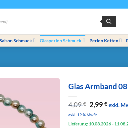
Saison Schmuck
Glasperlen Schmuck
Perlen Ketten
Glas Armband 08
Ursprünglic
Aktuel
4,09
2,99
€
€
exkl. M
Preis
Preis
exkl. 19 % MwSt.
war:
ist:
4,09 €
2,99 €.
Lieferung: 10.08.
2026
- 11.08.