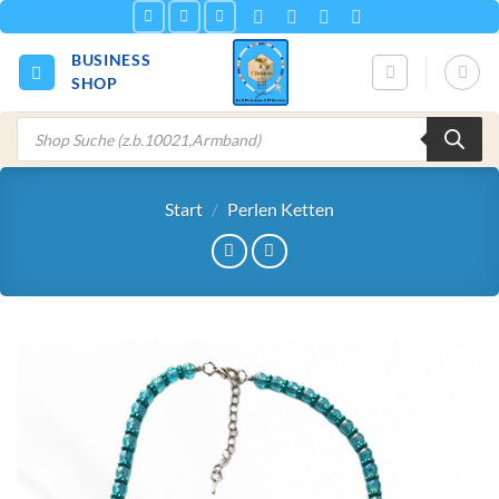
Zum
Inhalt
BUSINESS
springen
SHOP
Products
search
Start
/
Perlen Ketten