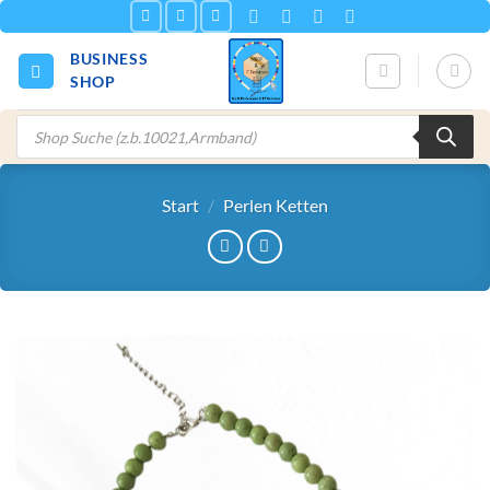
Zum
Inhalt
BUSINESS
springen
SHOP
Products
search
Start
/
Perlen Ketten