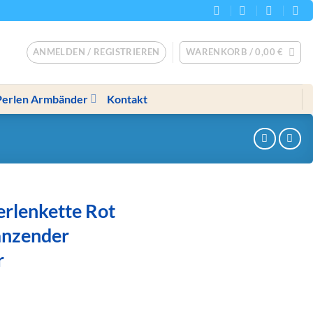
ANMELDEN / REGISTRIEREN
WARENKORB /
0,00
€
Perlen Armbänder
Kontakt
rlenkette Rot
änzender
r