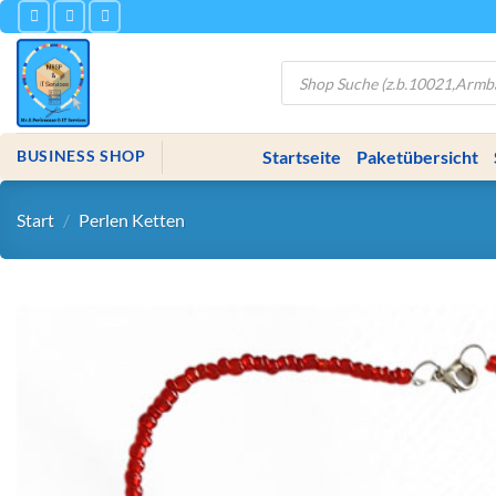
Zum
Inhalt
springen
Products
search
Startseite
Paketübersicht
BUSINESS SHOP
Start
/
Perlen Ketten