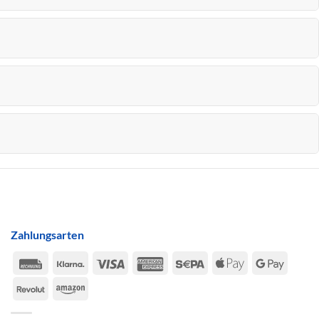
Zahlungsarten
Rechung
Klarna
Visa
American
Sepa
Apple
Google
Express
Pay
Pay
Revolut
Amazon