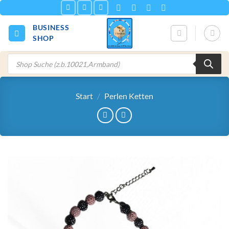
Zum
Inhalt
BUSINESS
springen
SHOP
Products
search
Start
/
Perlen Ketten