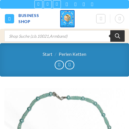
Zum
Inhalt
BUSINESS
springen
SHOP
Products
search
Start
/
Perlen Ketten