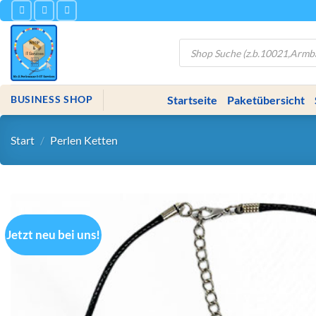
Zum
Inhalt
springen
Products
search
Startseite
Paketübersicht
BUSINESS SHOP
Start
/
Perlen Ketten
Jetzt neu bei uns!