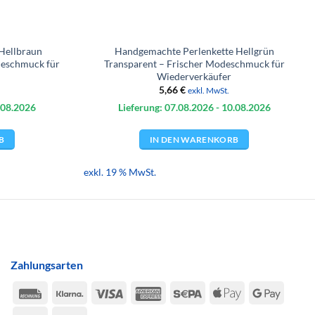
Hellbraun
Handgemachte Perlenkette Hellgrün
deschmuck für
Transparent – Frischer Modeschmuck für
Wiederverkäufer
5,66
€
exkl. MwSt.
.08.
2026
Lieferung: 07.08.
2026
- 10.08.
2026
B
IN DEN WARENKORB
exkl. 19 % MwSt.
Zahlungsarten
Rechung
Klarna
Visa
American
Sepa
Apple
Google
Express
Pay
Pay