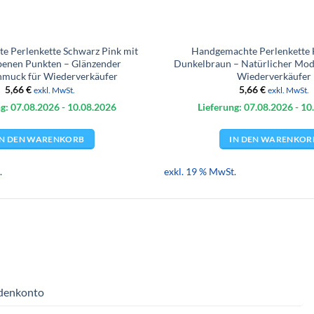
 Perlenkette Schwarz Pink mit
Handgemachte Perlenkette 
rbenen Punkten – Glänzender
Dunkelbraun – Natürlicher Mo
muck für Wiederverkäufer
Wiederverkäufer
5,66
€
5,66
€
exkl. MwSt.
exkl. MwSt.
g: 07.08.
2026
- 10.08.
2026
Lieferung: 07.08.
2026
- 10
IN DEN WARENKORB
IN DEN WARENKOR
.
exkl. 19 % MwSt.
denkonto