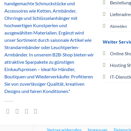
Bestellun
handgemachte Schmuckstücke und
Accessoires wie Ketten, Armbänder,
Lieferadre
Ohrringe und Schlüsselanhänger mit
hochwertigen Kunstperlen und
Abmelden
ausgewählten Materialien. Ergänzt wird
unser Sortiment durch saisonale Artikel wie
Weiter Servi
Strandarmbänder oder Leuchtperlen-
Online Sh
Armbänder. In unserem B2B-Shop bieten wir
attraktive Sparpakete zu günstigen
Hosting S
Einkaufspreisen – ideal für Händler,
Boutiquen und Wiederverkäufer. Profitieren
IT-Dienstl
Sie von zuverlässiger Qualität, kreativen
Designs und fairen Konditionen."
Vertrag widerrufen
Impressum
Datensch