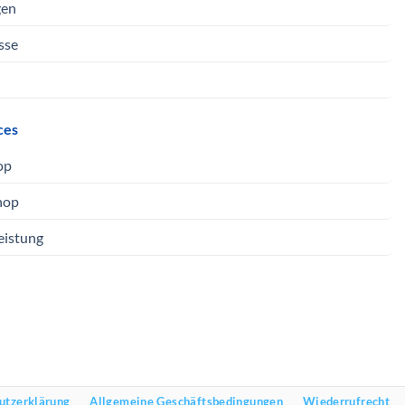
gen
sse
ces
op
hop
eistung
utzerklärung
Allgemeine Geschäftsbedingungen
Wiederrufrecht