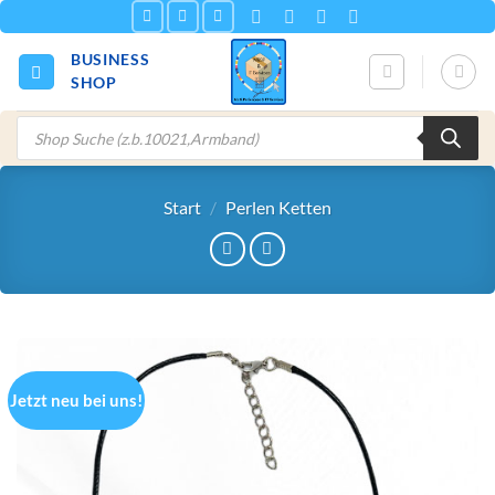
Zum
Inhalt
BUSINESS
springen
SHOP
Products
search
Start
/
Perlen Ketten
Jetzt neu bei uns!