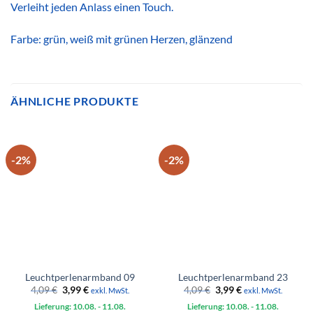
Verleiht jeden Anlass einen Touch.
Farbe: grün, weiß mit grünen Herzen, glänzend
ÄHNLICHE PRODUKTE
-2%
-2%
Leuchtperlenarmband 09
Leuchtperlenarmband 23
Ursprünglicher
Aktueller
Ursprünglicher
Aktueller
4,09
€
3,99
€
4,09
€
3,99
€
exkl. MwSt.
exkl. MwSt.
Preis
Preis
Preis
Preis
Lieferung: 10.08.
war:
ist:
- 11.08.
Lieferung: 10.08.
war:
ist:
- 11.08.