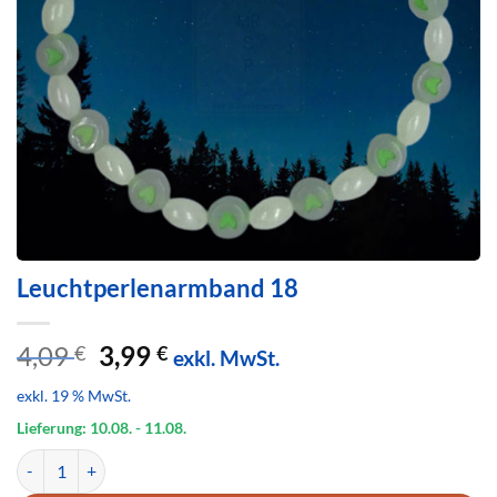
Leuchtperlenarmband 18
Ursprünglicher
Aktueller
4,09
3,99
€
€
exkl. MwSt.
Preis
Preis
exkl. 19 % MwSt.
war:
ist:
4,09 €
3,99 €.
Lieferung: 10.08.
- 11.08.
Leuchtperlenarmband 18 Menge