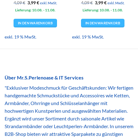
Ursprünglicher
Aktueller
Ursprünglicher
Aktueller
4,09
€
3,99
€
4,09
€
3,99
€
exkl. MwSt.
exkl. MwSt.
Preis
Preis
Preis
Preis
Lieferung: 10.08.
war:
ist:
- 11.08.
Lieferung: 10.08.
war:
ist:
- 11.08.
4,09 €
3,99 €.
4,09 €
3,99 €.
IN DEN WARENKORB
IN DEN WARENKORB
exkl. 19 % MwSt.
exkl. 19 % MwSt.
Über Mr.S.Perlenoase & IT Services
"Exklusiver Modeschmuck für Geschäftskunden: Wir fertigen
handgemachte Schmuckstücke und Accessoires wie Ketten,
Armbänder, Ohrringe und Schlüsselanhänger mit
hochwertigen Kunstperlen und ausgewählten Materialien.
Ergänzt wird unser Sortiment durch saisonale Artikel wie
Strandarmbänder oder Leuchtperlen-Armbänder. In unserem
B2B-Shop bieten wir attraktive Sparpakete zu günstigen