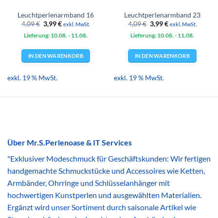
Leuchtperlenarmband 16
Leuchtperlenarmband 23
Ursprünglicher
Aktueller
Ursprünglicher
Aktueller
4,09
€
3,99
€
4,09
€
3,99
€
exkl. MwSt.
exkl. MwSt.
Preis
Preis
Preis
Preis
Lieferung: 10.08.
war:
ist:
- 11.08.
Lieferung: 10.08.
war:
ist:
- 11.08.
4,09 €
3,99 €.
4,09 €
3,99 €.
IN DEN WARENKORB
IN DEN WARENKORB
exkl. 19 % MwSt.
exkl. 19 % MwSt.
Über Mr.S.Perlenoase & IT Services
"Exklusiver Modeschmuck für Geschäftskunden: Wir fertigen
handgemachte Schmuckstücke und Accessoires wie Ketten,
Armbänder, Ohrringe und Schlüsselanhänger mit
hochwertigen Kunstperlen und ausgewählten Materialien.
Ergänzt wird unser Sortiment durch saisonale Artikel wie