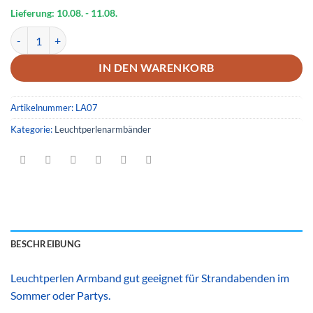
war:
ist:
4,09 €
3,99 €.
Lieferung: 10.08.
- 11.08.
Leuchtperlenarmband 07 Menge
IN DEN WARENKORB
Artikelnummer:
LA07
Kategorie:
Leuchtperlenarmbänder
BESCHREIBUNG
Leuchtperlen Armband gut geeignet für Strandabenden im
Sommer oder Partys.