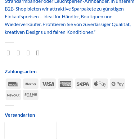
Strandarmbänder oder Leuchtperlen-Armbänder. In unserem
B2B-Shop bieten wir attraktive Sparpakete zu günstigen
Einkaufspreisen – ideal für Händler, Boutiquen und
Wiederverkäufer. Profitieren Sie von zuverlässiger Qualität,
kreativen Designs und fairen Konditionen."
Zahlungsarten
Rechung
Klarna
Visa
American
Sepa
Apple
Google
Express
Pay
Pay
Revolut
Amazon
Versandarten