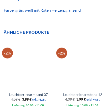
Farbe: grün, weiß mit Roten Herzen, glänzend
ÄHNLICHE PRODUKTE
-2%
-2%
Leuchtperlenarmband 07
Leuchtperlenarmband 12
Ursprünglicher
Aktueller
Ursprünglicher
Aktueller
4,09
€
3,99
€
4,09
€
3,99
€
exkl. MwSt.
exkl. MwSt.
Preis
Preis
Preis
Preis
Lieferung: 10.08.
war:
ist:
- 11.08.
Lieferung: 10.08.
war:
ist:
- 11.08.
4,09 €
3,99 €.
4,09 €
3,99 €.