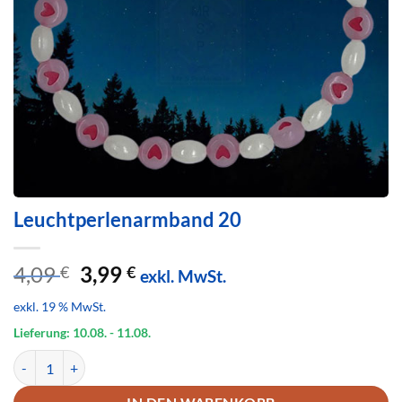
Leuchtperlenarmband 20
Ursprünglicher
Aktueller
4,09
3,99
€
€
exkl. MwSt.
Preis
Preis
exkl. 19 % MwSt.
war:
ist:
4,09 €
3,99 €.
Lieferung: 10.08.
- 11.08.
Leuchtperlenarmband 20 Menge