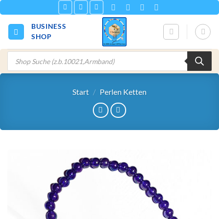
Zum
Inhalt
BUSINESS
springen
SHOP
Products
search
Start
/
Perlen Ketten