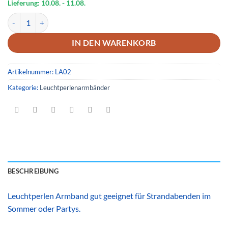
4,09 €
3,99 €.
Lieferung: 10.08.
- 11.08.
Leuchtperlenarmband 02 Menge
IN DEN WARENKORB
Artikelnummer:
LA02
Kategorie:
Leuchtperlenarmbänder
BESCHREIBUNG
Leuchtperlen Armband gut geeignet für Strandabenden im
Sommer oder Partys.