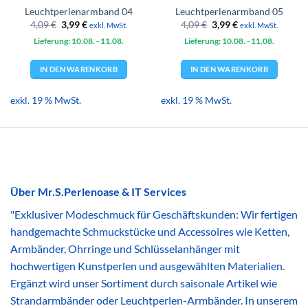
Leuchtperlenarmband 04
Leuchtperlenarmband 05
Ursprünglicher
Aktueller
Ursprünglicher
Aktueller
4,09
€
3,99
€
4,09
€
3,99
€
exkl. MwSt.
exkl. MwSt.
Preis
Preis
Preis
Preis
Lieferung: 10.08.
war:
ist:
- 11.08.
Lieferung: 10.08.
war:
ist:
- 11.08.
4,09 €
3,99 €.
4,09 €
3,99 €.
IN DEN WARENKORB
IN DEN WARENKORB
exkl. 19 % MwSt.
exkl. 19 % MwSt.
Über Mr.S.Perlenoase & IT Services
"Exklusiver Modeschmuck für Geschäftskunden: Wir fertigen
handgemachte Schmuckstücke und Accessoires wie Ketten,
Armbänder, Ohrringe und Schlüsselanhänger mit
hochwertigen Kunstperlen und ausgewählten Materialien.
Ergänzt wird unser Sortiment durch saisonale Artikel wie
Strandarmbänder oder Leuchtperlen-Armbänder. In unserem