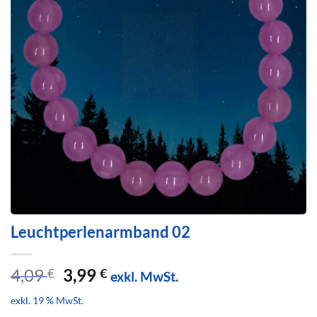
Leuchtperlenarmband 02
Ursprünglicher
Aktueller
4,09
3,99
€
€
exkl. MwSt.
Preis
Preis
exkl. 19 % MwSt.
war:
ist: