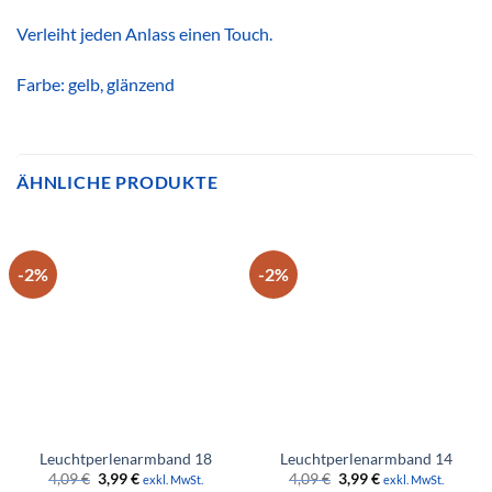
Verleiht jeden Anlass einen Touch.
Farbe: gelb, glänzend
ÄHNLICHE PRODUKTE
-2%
-2%
Leuchtperlenarmband 18
Leuchtperlenarmband 14
Ursprünglicher
Aktueller
Ursprünglicher
Aktueller
4,09
€
3,99
€
4,09
€
3,99
€
exkl. MwSt.
exkl. MwSt.