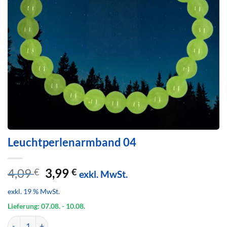
Leuchtperlenarmband 04
Ursprünglicher
Aktueller
4,09
3,99
€
€
exkl. MwSt.
Preis
Preis
exkl. 19 % MwSt.
war:
ist:
4,09 €
3,99 €.
Lieferung: 07.08.
- 10.08.
Leuchtperlenarmband 04 Menge