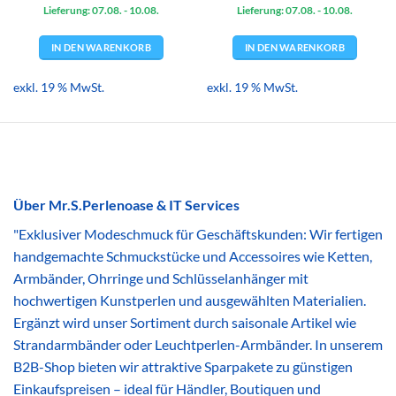
Preis
Preis
Preis
Preis
Lieferung: 07.08.
war:
ist:
- 10.08.
Lieferung: 07.08.
war:
ist:
- 10.08.
4,09 €
3,99 €.
4,09 €
3,99 €.
IN DEN WARENKORB
IN DEN WARENKORB
exkl. 19 % MwSt.
exkl. 19 % MwSt.
Über Mr.S.Perlenoase & IT Services
"Exklusiver Modeschmuck für Geschäftskunden: Wir fertigen
handgemachte Schmuckstücke und Accessoires wie Ketten,
Armbänder, Ohrringe und Schlüsselanhänger mit
hochwertigen Kunstperlen und ausgewählten Materialien.
Ergänzt wird unser Sortiment durch saisonale Artikel wie
Strandarmbänder oder Leuchtperlen-Armbänder. In unserem
B2B-Shop bieten wir attraktive Sparpakete zu günstigen
Einkaufspreisen – ideal für Händler, Boutiquen und