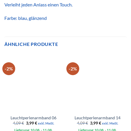
Verleiht jeden Anlass einen Touch.
Farbe: blau, glänzend
ÄHNLICHE PRODUKTE
-2%
-2%
Leuchtperlenarmband 06
Leuchtperlenarmband 14
Ursprünglicher
Aktueller
Ursprünglicher
Aktueller
4,09
€
3,99
€
4,09
€
3,99
€
exkl. MwSt.
exkl. MwSt.
Preis
Preis
Preis
Preis
Lieferung: 10.08.
war:
ist:
- 11.08.
Lieferung: 10.08.
war:
ist:
- 11.08.