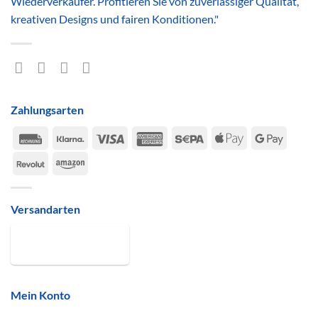
Wiederverkäufer. Profitieren Sie von zuverlässiger Qualität,
kreativen Designs und fairen Konditionen."
Zahlungsarten
Rechung
Klarna
Visa
American
Sepa
Apple
Google
Express
Pay
Pay
Revolut
Amazon
Versandarten
Mein Konto