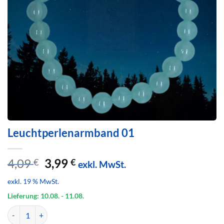
Leuchtperlenarmband 01
Ursprünglicher
Aktueller
4,09
3,99
€
€
exkl. MwSt.
Preis
Preis
exkl. 19 % MwSt.
war:
ist:
4,09 €
3,99 €.
Lieferung: 10.08.
- 11.08.
Leuchtperlenarmband 01 Menge