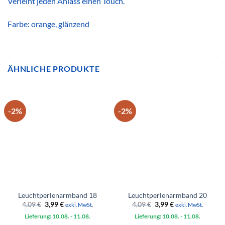
Verleiht jeden Anlass einen Touch.
Farbe: orange, glänzend
ÄHNLICHE PRODUKTE
-2%
-2%
Leuchtperlenarmband 18
Leuchtperlenarmband 20
Ursprünglicher
Aktueller
Ursprünglicher
Aktueller
4,09
€
3,99
€
4,09
€
3,99
€
exkl. MwSt.
exkl. MwSt.
Preis
Preis
Preis
Preis
Lieferung: 10.08.
war:
ist:
- 11.08.
Lieferung: 10.08.
war:
ist:
- 11.08.
4,09 €
3,99 €.
4,09 €
3,99 €.