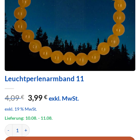
Leuchtperlenarmband 11
Ursprünglicher
Aktueller
4,09
3,99
€
€
exkl. MwSt.
Preis
Preis
exkl. 19 % MwSt.
war:
ist:
4,09 €
3,99 €.
Lieferung: 10.08.
- 11.08.
Leuchtperlenarmband 11 Menge