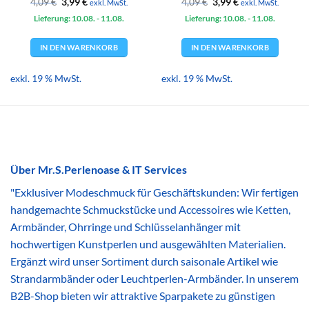
Ursprünglicher
Aktueller
Ursprünglicher
Aktueller
4,09
€
3,99
€
4,09
€
3,99
€
exkl. MwSt.
exkl. MwSt.
Preis
Preis
Preis
Preis
Lieferung: 10.08.
war:
ist:
- 11.08.
Lieferung: 10.08.
war:
ist:
- 11.08.
4,09 €
3,99 €.
4,09 €
3,99 €.
IN DEN WARENKORB
IN DEN WARENKORB
exkl. 19 % MwSt.
exkl. 19 % MwSt.
Über Mr.S.Perlenoase & IT Services
"Exklusiver Modeschmuck für Geschäftskunden: Wir fertigen
handgemachte Schmuckstücke und Accessoires wie Ketten,
Armbänder, Ohrringe und Schlüsselanhänger mit
hochwertigen Kunstperlen und ausgewählten Materialien.
Ergänzt wird unser Sortiment durch saisonale Artikel wie
Strandarmbänder oder Leuchtperlen-Armbänder. In unserem
B2B-Shop bieten wir attraktive Sparpakete zu günstigen