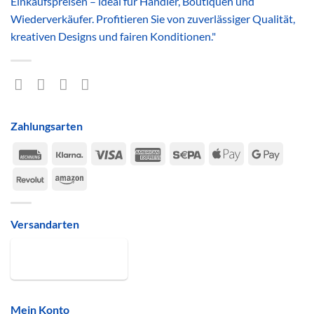
Einkaufspreisen – ideal für Händler, Boutiquen und
Wiederverkäufer. Profitieren Sie von zuverlässiger Qualität,
kreativen Designs und fairen Konditionen."
Zahlungsarten
Rechung
Klarna
Visa
American
Sepa
Apple
Google
Express
Pay
Pay
Revolut
Amazon
Versandarten
Mein Konto