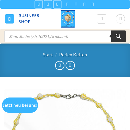
Zum
Inhalt
BUSINESS
springen
SHOP
Products
search
Start
/
Perlen Ketten
Jetzt neu bei uns!