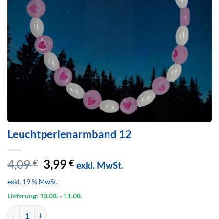
Leuchtperlenarmband 12
Ursprünglicher
Aktueller
4,09
3,99
€
€
exkl. MwSt.
Preis
Preis
exkl. 19 % MwSt.
war:
ist:
4,09 €
3,99 €.
Lieferung: 10.08.
- 11.08.
Leuchtperlenarmband 12 Menge