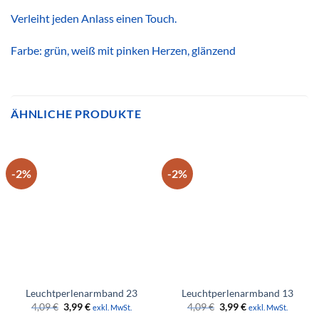
Verleiht jeden Anlass einen Touch.
Farbe: grün, weiß mit pinken Herzen, glänzend
ÄHNLICHE PRODUKTE
-2%
-2%
Leuchtperlenarmband 23
Leuchtperlenarmband 13
Ursprünglicher
Aktueller
Ursprünglicher
Aktueller
4,09
€
3,99
€
4,09
€
3,99
€
exkl. MwSt.
exkl. MwSt.
Preis
Preis
Preis
Preis