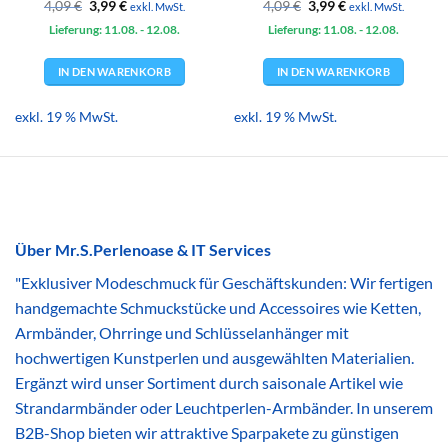
Ursprünglicher
Aktueller
Ursprünglicher
Aktueller
4,09
€
3,99
€
4,09
€
3,99
€
exkl. MwSt.
exkl. MwSt.
Preis
Preis
Preis
Preis
Lieferung: 11.08.
war:
ist:
- 12.08.
Lieferung: 11.08.
war:
ist:
- 12.08.
4,09 €
3,99 €.
4,09 €
3,99 €.
IN DEN WARENKORB
IN DEN WARENKORB
exkl. 19 % MwSt.
exkl. 19 % MwSt.
Über Mr.S.Perlenoase & IT Services
"Exklusiver Modeschmuck für Geschäftskunden: Wir fertigen
handgemachte Schmuckstücke und Accessoires wie Ketten,
Armbänder, Ohrringe und Schlüsselanhänger mit
hochwertigen Kunstperlen und ausgewählten Materialien.
Ergänzt wird unser Sortiment durch saisonale Artikel wie
Strandarmbänder oder Leuchtperlen-Armbänder. In unserem
B2B-Shop bieten wir attraktive Sparpakete zu günstigen